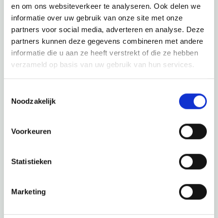
en om ons websiteverkeer te analyseren. Ook delen we
informatie over uw gebruik van onze site met onze
Bekijk ook eens
partners voor social media, adverteren en analyse. Deze
partners kunnen deze gegevens combineren met andere
Ontdek de rest van de regio! Bekijk de andere websites om
informatie die u aan ze heeft verstrekt of die ze hebben
te zien wat deze prachtige omgeving nog meer te bieden
verzameld op basis van uw gebruik van hun services.
heeft.
Toestemmingsselectie
Noodzakelijk
Voorkeuren
Statistieken
Marketing