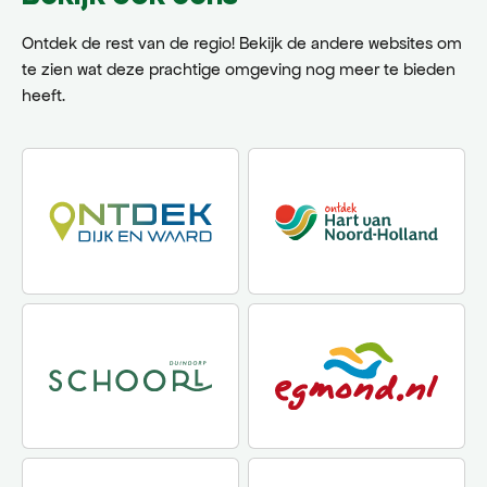
Cinebergen 
geopend. Vo
Ontdek de rest van de regio! Bekijk de andere websites om
is er volop
te zien wat deze prachtige omgeving nog meer te bieden
een drankje
heeft.
theatercafé