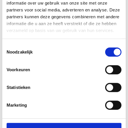
Keurslager Rogier van den Bos
informatie over uw gebruik van onze site met onze
partners voor social media, adverteren en analyse. Deze
Bij Keurslager Rogier van den Bos vind je een ruim
partners kunnen deze gegevens combineren met andere
assortiment van de beste vleessoorten, perfect voor
informatie die u aan ze heeft verstrekt of die ze hebben
elke gelegenheid. Daarnaast biedt de slagerij ook
verzameld op basis van uw gebruik van hun services.
versgemaakte kant-en-klaarmaaltijden, ideaal voor
als je snel iets lekkers op tafel wilt zetten. Kortom,
Toestemmingsselectie
Keurslager Rogier van den Bos is dé plek om jezelf
Noodzakelijk
te verwennen met een smaakvolle maaltijd!
Voorkeuren
Meer over
Keurslager Rogier van den
Bos
Statistieken
Marketing