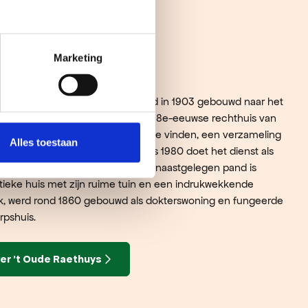
Marketing
thuys
reltje in oud-Hollandse stijl, werd in 1903 gebouwd naar het
der Steur, ter vervanging van het 18e-eeuwse rechthuis van
er zelfs de ‘oud-Bergense kamer’ te vinden, een verzameling
Alles toestaan
r Museum Het Sterkenhuis. Sinds 1980 doet het dienst als
ex, waarbij ook een deel van het naastgelegen pand is
stieke huis met zijn ruime tuin en een indrukwekkende
 werd rond 1860 gebouwd als dokterswoning en fungeerde
orpshuis.
er 't Oude Raethuys