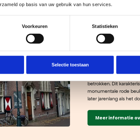
erzameld op basis van uw gebruik van hun services.
Voorkeuren
Statistieken
't Oude Rae
'T Oude Raethuys, een pa
ontwerp van J.A.G. van 
Bergen. Tot 1915 was hi
Selectie toestaan
die de basis vormde voo
een gezellig zalencompl
betrokken. Dit karakteri
monumentale rode beuk,
later jarenlang als het d
Meer informatie ov