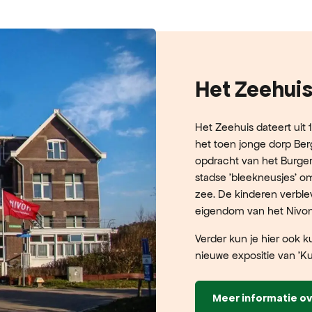
Het Zeehui
Het Zeehuis dateert uit 
het toen jonge dorp Ber
opdracht van het Burge
stadse 'bleekneusjes' o
zee. De kinderen verblev
eigendom van het Nivon 
Verder kun je hier ook k
nieuwe expositie van 'Ku
Meer informatie ov