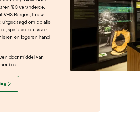
jaren ’80 veranderde,
ot VHS Bergen, trouw
d uitgedaagd om op alle
ef, spiritueel en fysiek.
r leren en logeren hand
ven door middel van
 meubels.
ing