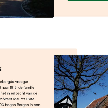
s
erbergde vroeger
naar 1913: de familie
 het in erfpacht van de
chitect Maurits Plate
1900 begon Bergen in een