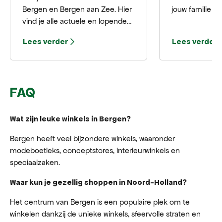
Bergen en Bergen aan Zee. Hier
jouw familie o
vind je alle actuele en lopende
hapje of drank
tentoonstellingen, exposities en
terras? Bekijk 
Lees verder
Lees verder
voorstellingen.
terrassen Berg
heeft.
FAQ
Wat zijn leuke winkels in Bergen?
Bergen heeft veel bijzondere winkels, waaronder
modeboetieks, conceptstores, interieurwinkels en
speciaalzaken.
Waar kun je gezellig shoppen in Noord-Holland?
Het centrum van Bergen is een populaire plek om te
winkelen dankzij de unieke winkels, sfeervolle straten en