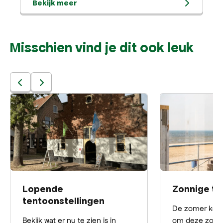
Bekijk meer
werk mensen, dieren en
planten voortdurend van
gedaante wisselen en tot
Misschien vind je dit ook leuk
hybride wezens versmelten.
Le Rütte Is met meerdere
werken vertegenwoordigd in
de collectie van Museum
Kranenburgh. Haar ‘Haas’ en
‘Daphne’ behoren inmiddels
tot de publiekslievelingen.
Lopende
Zonnige te
tentoonstellingen
De zomer komt 
Bekijk wat er nu te zien is in
om deze zomer