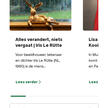
Alles verandert, niets
Lisa Kon
vergaat | Iris Le Rütte
Kooiker
Voor beeldhouwer, tekenaar
In Museum
en dichter Iris Le Rütte (NL,
komt het w
1960) is de mens
en Paul Ko
onlosmakelijk onderdeel van
indrukwek
de natuur en het
totaalinsta
Lees verder
Lees verd
ecosysteem: de mens ís
identiteit.
natuur. Geïnspireerd door
tentoonstell
onder andere de
kijken, vo
Metamorfosen van de dichter
over de in
Ovidius laat Le Rütte in haar
hoe identit