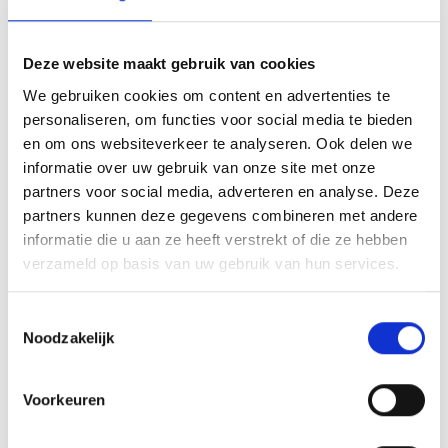
Toeti Noemi
Deze website maakt gebruik van cookies
We gebruiken cookies om content en advertenties te
Bij Toeti Noemi ontdek je een verrassende collectie
personaliseren, om functies voor social media te bieden
damesmode, schoenen en accessoires. Van
en om ons websiteverkeer te analyseren. Ook delen we
elegante jurken en stijlvolle outfits tot trendy
informatie over uw gebruik van onze site met onze
schoenen en mooie details om je look compleet te
partners voor social media, adverteren en analyse. Deze
maken.
partners kunnen deze gegevens combineren met andere
informatie die u aan ze heeft verstrekt of die ze hebben
De combinatie van unieke items, kwaliteit en
verzameld op basis van uw gebruik van hun services.
betaalbaarheid maakt deze winkel een geliefde plek
voor modeliefhebbers.
Toestemmingsselectie
Noodzakelijk
Bekijk Toeti Noemi
Voorkeuren